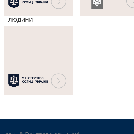
з
судових
прав
рішень
людини
Міністерство
юстиції
України