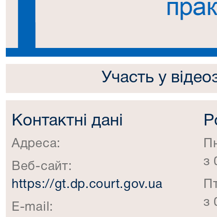
Участь у відео
Контактні дані
Р
Адреса:
П
з 
Веб-сайт:
https://gt.dp.court.gov.ua
П
з 
E-mail: