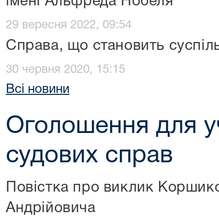
імені Альфреда Нобеля
29 вересня 2022, 09:54
Справа, що становить суспіл
30 червня 2020, 15:15
Всі новини
Оголошення для у
судових справ
Повістка про виклик Коршико
Андрійовича