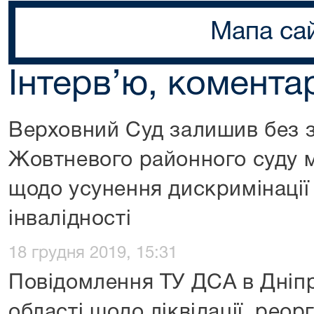
Мапа са
Інтерв’ю, коментар
Верховний Суд залишив без 
Жовтневого районного суду м
щодо усунення дискримінації
інвалідності
18 грудня 2019, 15:31
Повідомлення ТУ ДСА в Дніп
області щодо ліквідації, реорг