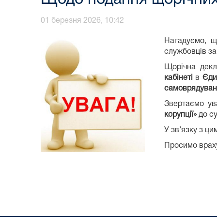
01 березня 2026, 10:42
Нагадуємо, 
службовців з
Щорічна декл
кабінеті
в
Єди
самоврядуван
Звертаємо ув
корупції»
до су
У зв’язку з ц
Просимо враху