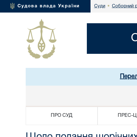
Соборний р
Судова влада України
Суди
•
Перел
ПРО СУД
ПРЕС-Ц
Щодо подання щорічних 