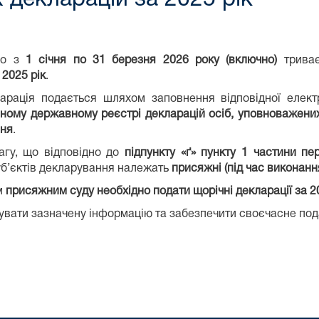
що з
1 січня по 31 березня 2026 року (включно)
триває
а
2025 рік
.
арація подається шляхом заповнення відповідної елек
ному державному реєстрі декларацій осіб, уповноважени
ня
.
агу, що відповідно до
підпункту «ґ» пункту 1 частини пе
б’єктів декларування належать
присяжні (під час виконання
им
присяжним суду необхідно подати щорічні декларації за 2
вати зазначену інформацію та забезпечити своєчасне под