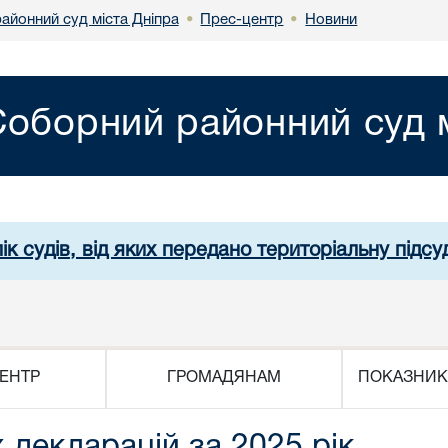
айонний суд міста Дніпра
Прес-центр
Новини
•
•
Соборний районний суд м
ік судів, від яких передано територіальну підсуд
ЕНТР
ГРОМАДЯНАМ
ПОКАЗНИК
декларацій за 2025 рік