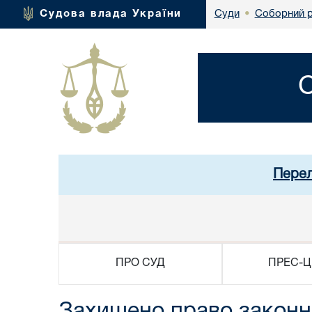
Соборний р
Судова влада України
Суди
•
Перел
ПРО СУД
ПРЕС-Ц
Захищено право законн