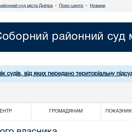
айонний суд міста Дніпра
Прес-центр
Новини
•
•
Соборний районний суд м
ік судів, від яких передано територіальну підсуд
ЕНТР
ГРОМАДЯНАМ
ПОКАЗНИК
ого власника