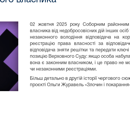
02 жовтня 2025 року Соборним районним
власника від недобросовісних дій інших осіб
незаконного володіння відповідача на ко
реєстрацію права власності за відповіда
відповідача зняти решітки та передати ключ
позицію Верховного Суду: якщо особа набула
вона є законним власником, і це право не
чи незаконними реєстраціями.
Більш детально в другій історії чергового сю
проєкті Ольги Журавель «Злочин і покарання