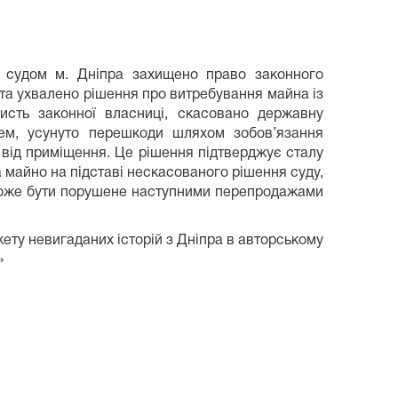
 судом м. Дніпра захищено право законного
 та ухвалено рішення про витребування майна із
ристь законної власниці, скасовано державну
чем, усунуто перешкоди шляхом зобов’язання
і від приміщення. Це рішення підтверджує сталу
 майно на підставі нескасованого рішення суду,
 може бути порушене наступними перепродажами
жету невигаданих історій з Дніпра в авторському
»