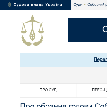
Соборний р
Судова влада України
Суди
•
Перел
ПРО СУД
ПРЕС-Ц
Про обрання голови Соб