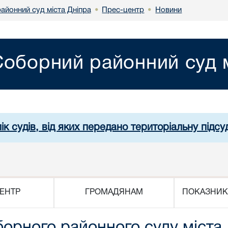
айонний суд міста Дніпра
Прес-центр
Новини
•
•
Соборний районний суд м
ік судів, від яких передано територіальну підсуд
ЕНТР
ГРОМАДЯНАМ
ПОКАЗНИК
орного районного суду міста