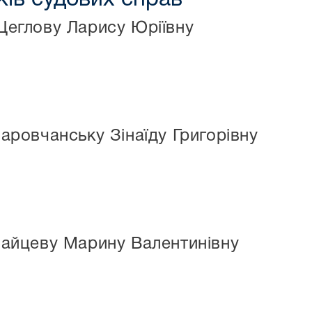
Щеглову Ларису Юріївну
аровчанську Зінаїду Григорівну
Зайцеву Марину Валентинівну