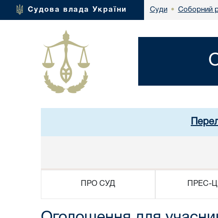
Соборний р
Судова влада України
Суди
•
Перел
ПРО СУД
ПРЕС-Ц
Оголошення для учасник