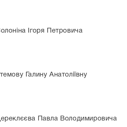
Солоніна Ігоря Петровича
темову Галину Анатоліївну
 Дереклєєва Павла Володимировича