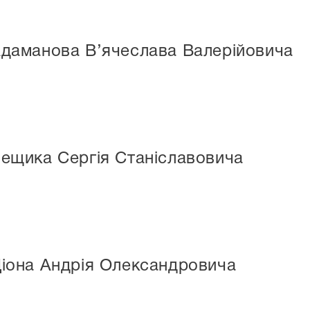
Адаманова В’ячеслава Валерійовича
Лещика Сергія Станіславовича
Ціона Андрія Олександровича