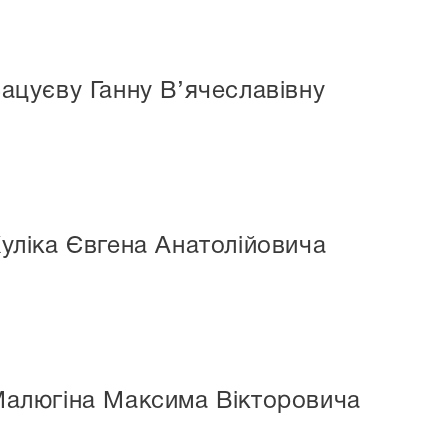
ацуєву Ганну В’ячеславівну
Куліка Євгена Анатолійовича
Малюгіна Максима Вікторовича