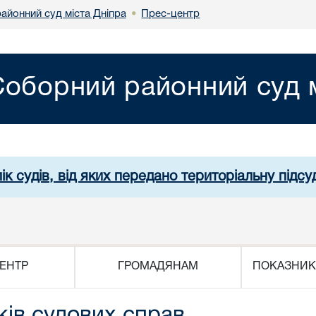
айонний суд міста Дніпра
Прес-центр
•
Соборний районний суд м
ік судів, від яких передано територіальну підсуд
ЕНТР
ГРОМАДЯНАМ
ПОКАЗНИК
ів судових справ