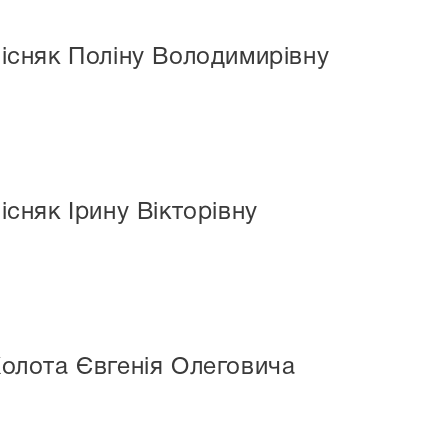
Лісняк Поліну Володимирівну
існяк Ірину Вікторівну
Колота Євгенія Олеговича