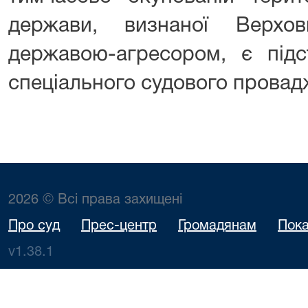
держави, визнаної Верхо
державою-агресором, є підс
спеціального судового провад
2026 © Всі права захищені
Про суд
Прес-центр
Громадянам
Пока
v1.38.1