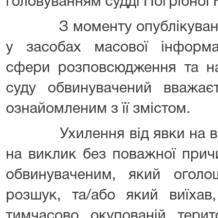
головуванням судді Погрібної 
З моменту опублікування 
у засобах масової інформац
сфери розповсюдження та на
суду обвинувачений вважа
ознайомленим з її змістом.
Ухилення від явки на вик
на виклик без поважної прич
обвинуваченим, який огол
розшук, та/або який виїхав
тимчасово окупованій терито