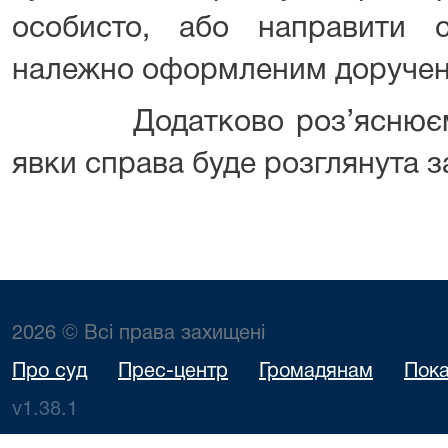
особисто, або направити 
належно оформленим доручен
Додатково роз’яснюємо, 
явки справа буде розглянута за
2026 © Всі права захищені
Про суд
Прес-центр
Громадянам
Пока
v1.38.1