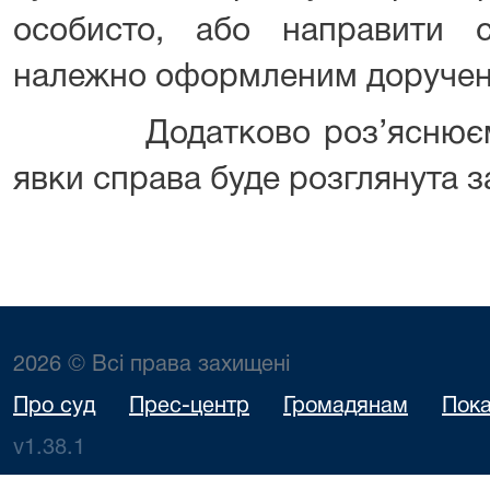
особисто, або направити 
належно оформленим доручен
Додатково роз’яснюємо, 
явки справа буде розглянута за
2026 © Всі права захищені
Про суд
Прес-центр
Громадянам
Пока
v1.38.1