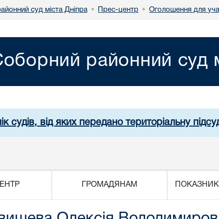
айонний суд міста Дніпра
Прес-центр
Оголошення для уча
•
•
Соборний районний суд м
ік судів, від яких передано територіальну підсуд
ЕНТР
ГРОМАДЯНАМ
ПОКАЗНИК
овишева Олексія Володимиров