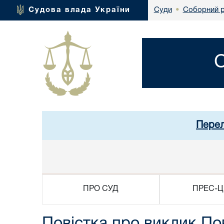
Соборний р
Судова влада України
Суди
•
Перел
ПРО СУД
ПРЕС-Ц
Повістка про виклик П