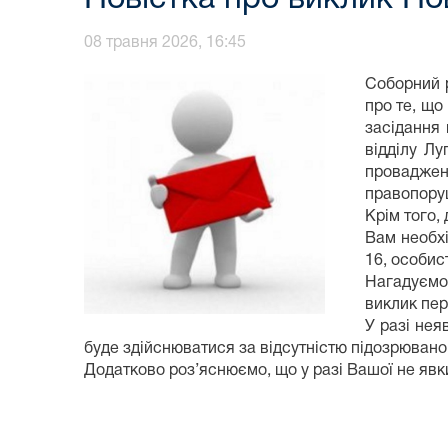
08 травня 2026, 16:45
Соборний 
про те, що
засідання 
відділу Лу
проваджен
правопоруш
Крім того,
Вам необхі
16, особис
Нагадуємо 
виклик пер
У разі нея
буде здійснюватися за відсутністю підозрювано
Додатково роз’яснюємо, що у разі Вашої не явки