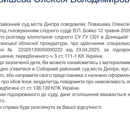
районний суд міста Дніпра повідомляє Повишева Олексія
 під головуванням слідчого судді В.П. Бойко 12 травня 202
по розгляду клопотання слідчого СУ ГУ СБУ в Донецькій 
ганської обласної прокуратури, про здійснення спеціаль
ні № 22025130000000222 від 23.04.2025, за підозро
ення, передбаченого ч. 5 ст. 111-1 КК України.
 до зазначеної дати, Ви можете ознайомитись з матеріалами
дно з’явитися в Соборний районний суд міста Дніпра, вул. Ю
то, або направити свого представника з належно оформле
про обов’язок заздалегідь повідомити про неможливість я
едбачені ст. ст. 138,139 КПК України.
вки підозрюваного до суду, дане оголошення вважається 
го.
 справа буде розглянута за Вашої відсутності.