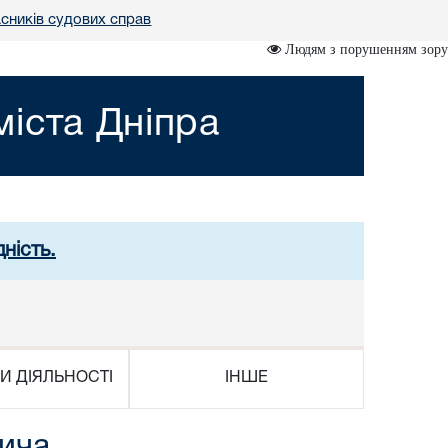
сників судових справ
Людям з порушенням зору
іста Дніпра
ність.
И ДІЯЛЬНОСТІ
ІНШЕ
ича