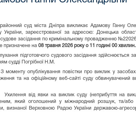
районний суд міста Дніпра викликає Адамову Ганну Оле
у України, зареєстрованої за адресою: Донецька област
 судове засідання по кримінальному провадженню №2202605
ке призначене на
08 травня 2026 року о 11 годині 00 хвилин.
підготовчого судового засідання здійснюється за адре
ям судді Погрібної Н.М.
у опублікування повістки про виклик у засобах ма
ження та на офіційному веб-сайті суду обвинувачений 
 від явки на виклик суду (неприбуття на виклик 
еним, який оголошений у міжнародний розшук, та/або 
жави, визнаної Верховною Радою України державою-агресо