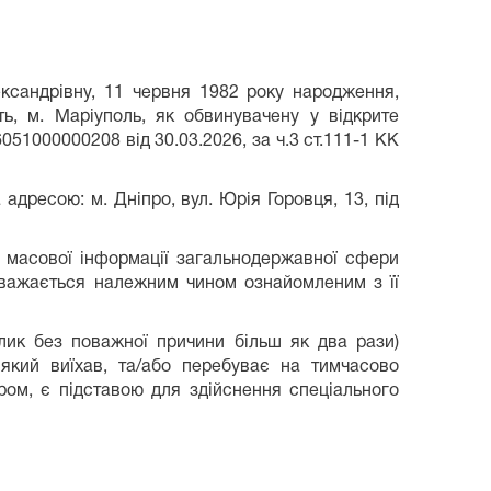
ксандрівну, 11 червня 1982 року народження,
ь, м. Маріуполь, як обвинувачену у відкрите
1000000208 від 30.03.2026, за ч.3 ст.111-1 КК
сою: м. Дніпро, вул. Юрія Горовця, 13, під
сової інформації загальнодержавної сфери
вважається належним чином ознайомленим з її
без поважної причини більш як два рази)
який виїхав, та/або перебуває на тимчасово
ром, є підставою для здійснення спеціального