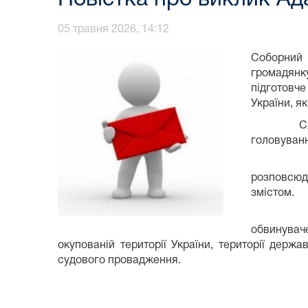
05 травня 2026, 14:12
Соборний 
громадянк
підготовче
України, я
Слухання 
головуванн
З момент
розповсюд
змістом.
Ухилення
обвинувач
окупованій території України, території дер
судового провадження.