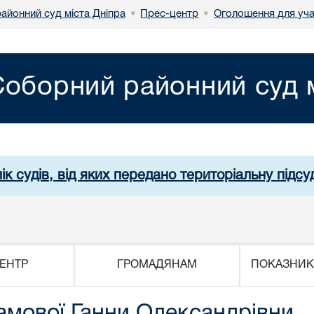
айонний суд міста Дніпра
Прес-центр
Оголошення для уча
•
•
Соборний районний суд м
ік судів, від яких передано територіальну підсуд
ЕНТР
ГРОМАДЯНАМ
ПОКАЗНИК
амової Ганни Олександрівни