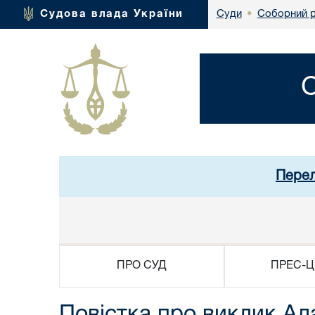
Соборний р
Судова влада України
Суди
•
Перел
ПРО СУД
ПРЕС-Ц
Повістка про виклик Ад