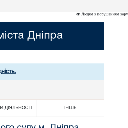
Людям з порушенням зору
іста Дніпра
ність.
И ДІЯЛЬНОСТІ
ІНШЕ
го суду м. Дніпра