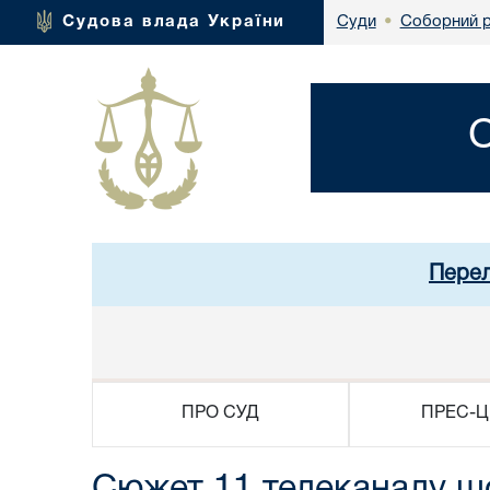
Соборний р
Судова влада України
Суди
•
Перел
ПРО СУД
ПРЕС-Ц
Сюжет 11 телеканалу що