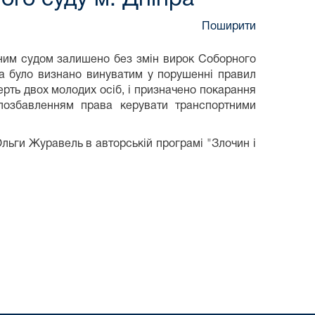
Поширити
йним судом залишено без змін вирок Соборного
на було визнано винуватим у порушенні правил
рть двох молодих осіб, і призначено покарання
позбавленням права керувати транспортними
льги Журавель в авторській програмі "Злочин і