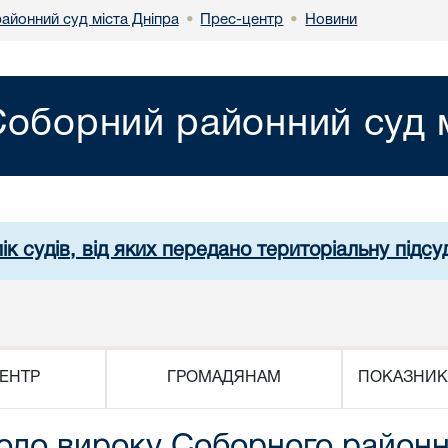
айонний суд міста Дніпра
Прес-центр
Новини
•
•
Соборний районний суд м
ік судів, від яких передано територіальну підсуд
ЕНТР
ГРОМАДЯНАМ
ПОКАЗНИК
до вироку Соборного районно