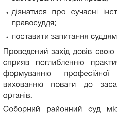
дізнатися про сучасні інс
правосуддя;
поставити запитання суддям
Проведений захід довів свою 
сприяв поглибленню практич
формуванню професійної 
вихованню поваги до заса
органів.
Соборний районний суд мі