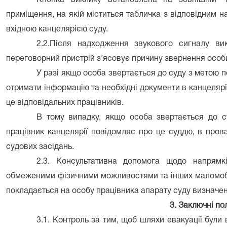
Кнопка виклику встановлена на
зовнішній 
приміщення,
на
якій міститься табличка з відповідним 
вхідною
канцелярією суду.
2.2.Після надходження звукового сигналу ви
переговорний пристрій з’ясовує причину звернення особи
У разі якщо особа звертається до суду з метою 
отримати інформацію та необхідні документи в канцелярії
це відповідальних працівників
.
В тому випадку, якщо особа звертається до су
працівник канцелярії повідомляє про це суддю, в пров
судових засідан
ь.
2.
3
. Консультативна допомога щодо напрямкі
обмеженими фізичними можливостями
та
інших маломоб
покладається на особу працівника апарату суду визначен
3. Заключні п
3.1.
К
онтроль за тим, щоб шляхи евакуації були 