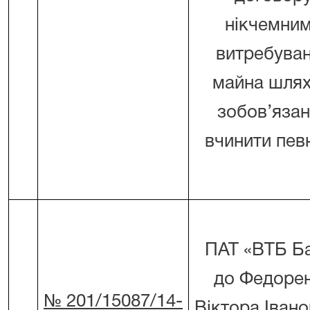
нікчемним
витребува
майна шля
зобов’яза
вчинити певні
ПАТ «ВТБ Б
до Федоре
№ 201/15087/14-
Віктора Івано