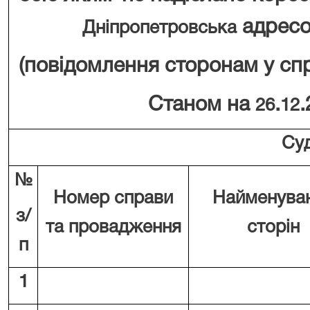
адресо
Дніпропетровська
(повідомлення сторонам у сп
Станом на
.
.
26
12
Суд
№
Номер справи
Найменува
з/
та провадження
сторін
п
1