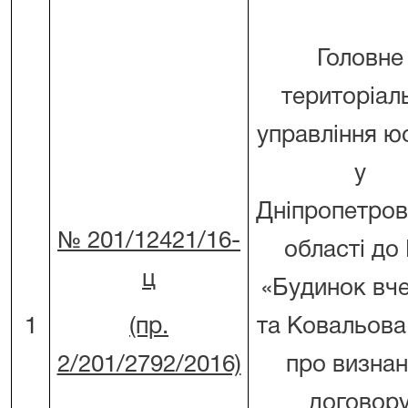
Головне
територіал
управління юс
у
Дніпропетров
№ 201/12421/16-
області до
ц
«Будинок вч
1
(пр.
та Ковальова
2/201/2792/2016)
про визна
договор