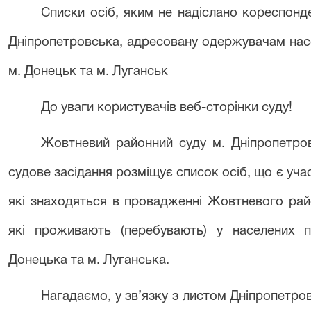
Списки осіб, яким не надіслано кореспон
Дніпропетровська, адресовану одержувачам насе
м. Донецьк та м. Луганськ
До уваги користувачів веб-сторінки суду!
Жовтнев
ий
районн
ий
суду м. Дніпропетро
судове засідання розміщує список осіб, що є уча
які знаходяться в провадженні
Жовтневого рай
які проживають (перебувають) у населених 
Донецька та м. Луганська.
Нагадаємо, у зв’язку з листом Дніпропетро