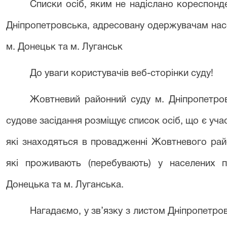
Списки осіб, яким не надіслано кореспон
Дніпропетровська, адресовану одержувачам насе
м. Донецьк та м. Луганськ
До уваги користувачів веб-сторінки суду!
Жовтнев
ий
районн
ий
суду м. Дніпропетро
судове засідання розміщує список осіб, що є уча
які знаходяться в провадженні
Жовтневого рай
які проживають (перебувають) у населених 
Донецька та м. Луганська.
Нагадаємо, у зв’язку з листом Дніпропетро