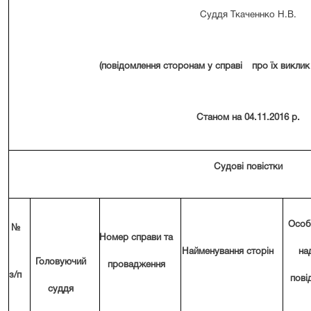
Суддя Ткаченнко Н.В.
(повідомлення сторонам у справі
про їх виклик
Станом на
04.11
.201
6 р.
Судові повістки
Особа
№
Номер справи та
Найменування сторін
на
Головуючий
провадження
з/п
пові
суддя