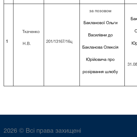
за позовом
Ба
Бакланової Ольги
О
Ткаченко
Василівни до
1
201/13167/16ц
Юр
Н.В.
Бакланова Олексія
Юрійовича про
31.08
розірвання шлюбу
2026 © Всі права захищені