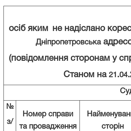
осіб яким
не надіслано коре
адресо
Дніпропетровська
(повідомлення сторонам у сп
Станом на
.
21
04
Суд
№
Номер справи
Найменуван
з/
та провадження
сторін