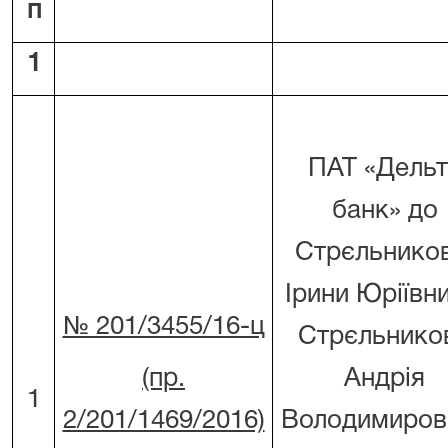
п
1
ПАТ «Дельт
банк» до
Стрєльников
Ірини Юріївни
№ 201/3455/16-ц
Стрєльнико
(пр.
Андрія
1
2/201/1469/2016)
Володимиров