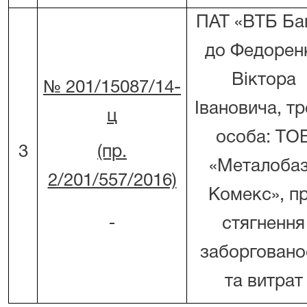
ПАТ «ВТБ Ба
до Федорен
Віктора
№ 201/15087/14-
Івановича, тр
ц
особа: ТО
3
(пр.
«Металоба
2/201/557/2016)
Комекс», п
стягнення
заборговано
та витрат