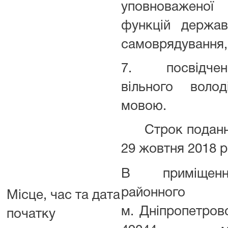
уповноважено
функцій держав
самоврядування, 
7. посвідчення
вільного воло
мовою.
Строк подання 
29 жовтня 2018 
В приміщенн
районн
Місце, час та дата
м. Дніпропетров
початку