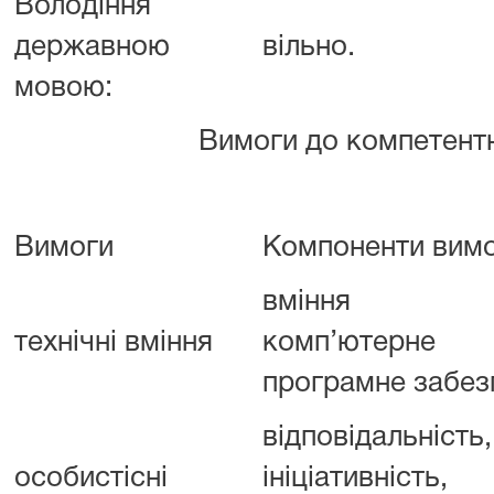
Володіння
державною
вільно.
мовою:
Вимоги до компетентн
Вимоги
Компоненти вим
вміння вик
технічні вміння
комп’ютерне 
програмне забез
відповідальність,
особистісні
ініціативність