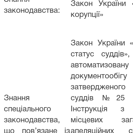
Закон України 
законодавства:
корупції»
Закон України «
статус суддів»
автоматизо
документо
затвердженого
Знання
суддів №25 ві
спеціального
Інструкція з
законодавства,
місцевих заг
що пов’язане із
апеляційних с