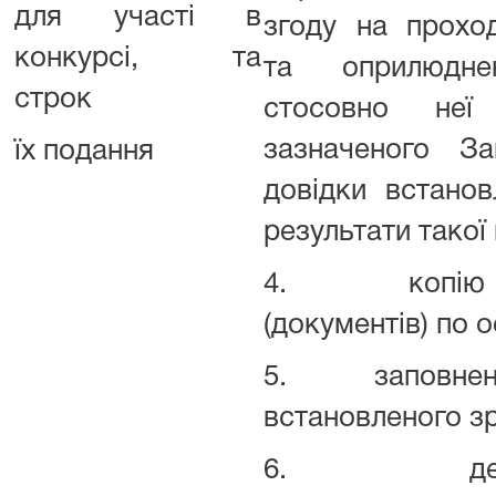
для участі в
згоду на прохо
конкурсі, та
та оприлюдне
строк
стосовно неї
зазначеного З
їх подання
довідки встано
результати такої
4. копію (ко
(документів) по о
5. заповнену 
встановленого з
6. деклар