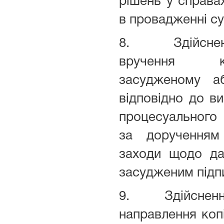
рішень у справах
в провадженні су
8. Здійсненн
вручення к
засудженому а
відповідно до в
процесуального 
за дорученням
заходи щодо да
засудженим підпи
9. Здійснення
направлення коп