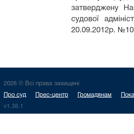
затверджену На
судової адмініст
20.09.2012р. №10
2026 © Всі права захищені
Про суд
Прес-центр
Громадянам
Пока
v1.38.1