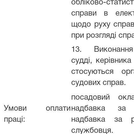
обліково-статис
справи в елект
щодо руху справ
при розгляді спр
13. Виконання
судді, керівника
стосуються орга
судових справ.
посадовий окл
Умови оплати
надбавка за 
праці:
надбавка за р
службовця.