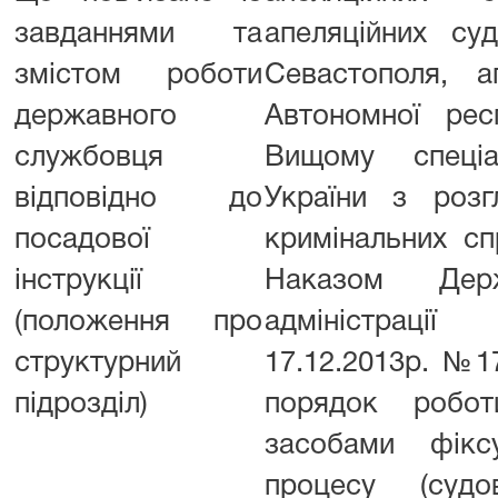
завданнями та
апеляційних су
змістом роботи
Севастополя, а
державного
Автономної рес
службовця
Вищому спеціа
відповідно до
України з розг
посадової
кримінальних сп
інструкції
Наказом Держ
(положення про
адміністраці
структурний
17.12.2013р. №17
підрозділ)
порядок робот
засобами фікс
процесу (судов