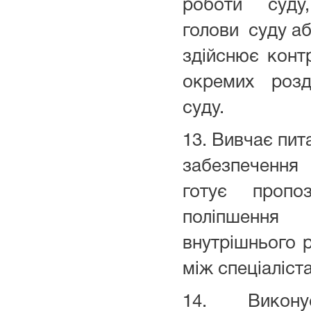
роботи суду
голови суду аб
здійснює конт
окремих розд
суду.
13. Вивчає пит
забезпечення 
готує пропо
поліпшення
внутрішнього р
між спеціаліст
14. Виконує