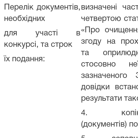
Перелік документів,
визначені ча
необхідних
четвертою стат
«Про очищенн
для участі в
згоду на про
конкурсі, та строк
та оприлюдн
їх подання:
стосовно не
зазначеного 
довідки вста
результати так
4. копію (к
(документів) по