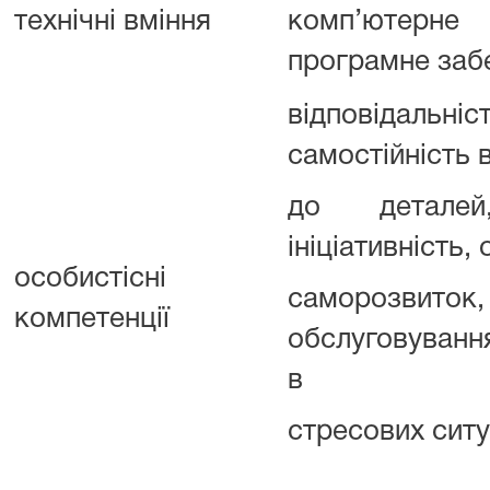
технічні вміння
комп’ютерн
програмне заб
відповідальні
самостійність 
до деталей,
ініціативність, 
особистісні
саморозвито
компетенції
обслуговуванн
в
стресових ситу