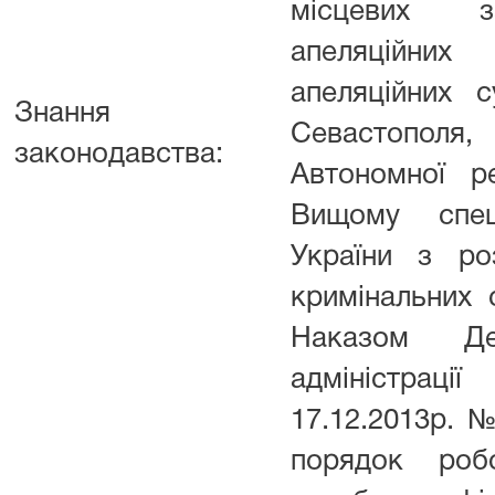
місцевих з
апеляційних
апеляційних 
Знання
Севастополя,
законодавства:
Автономної р
Вищому спеці
України з ро
кримінальних 
Наказом Де
адміністра
17.12.2013р. №
порядок роб