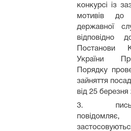
конкурсі із з
мотивів до 
державної с
відповідно 
Постанови Ка
України Пр
Порядку пров
зайняття поса
від 25 березня
3. письмов
повідомляє
застосову