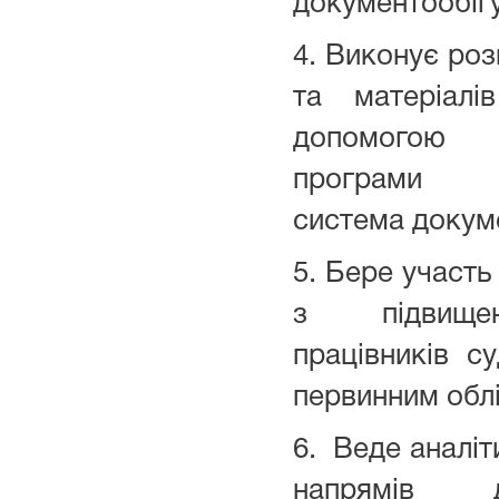
документообігу
4. Виконує роз
та матеріал
допомогою
програми «
система докуме
5. Бере участь 
з підвищен
працівників с
первинним обл
6. Веде аналіт
напрямів д