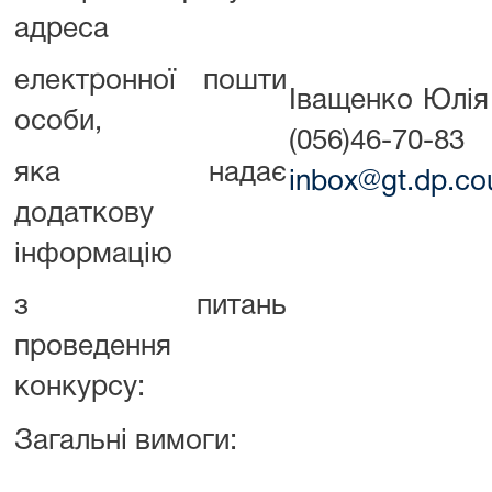
адреса
електронної пошти
Іващенко Юлія
особи,
(056)46-70-83
яка надає
inbox@gt.dp.cou
додаткову
інформацію
з питань
проведення
конкурсу:
Загальні вимоги: