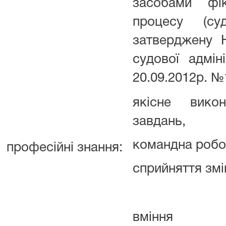
засобами фік
процесу (суд
затверджену 
судової адміні
20.09.2012р. №
якісне викон
завдань,
командна робот
професійні знання:
сприйняття змі
вміння ви