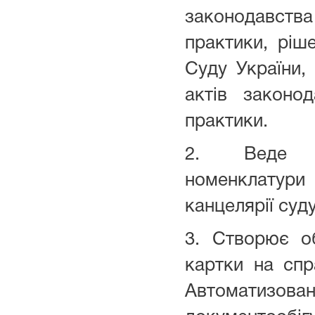
законодавс
практики, ріш
Суду України, 
актів законо
практики.
2. Веде н
номенклатури
канцелярії суду
3. Створює об
картки на спр
Автоматиз