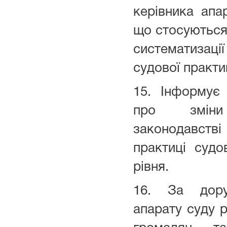
керівника апа
що стосуються 
систематизаці
судової практи
15. Інформує
про змін
законодавстві
практиці судо
рівня.
16. За дору
апарату суду 