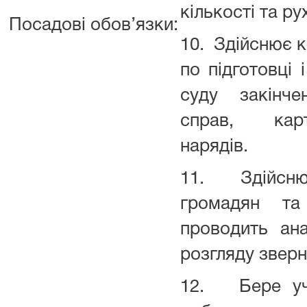
кількості та ру
Посадові обов’язки:
10. Здійснює 
по підготовці 
суду закінче
справ, карт
нарядів.
11. Здійсню
громадян та
проводить ан
розгляду зверн
12. Бере уча