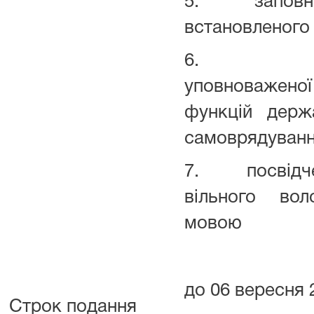
5. заповнен
встановленого 
6. декла
уповноважен
функцій держ
самоврядування
7. посвідчен
вільного вол
мовою
до 06 вересня 
Строк подання