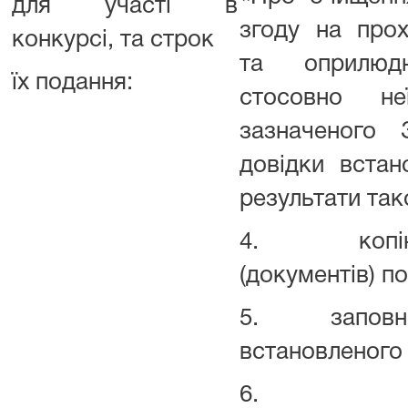
для участі в
згоду на про
конкурсі, та строк
та оприлюдн
їх подання:
стосовно не
зазначеного 
довідки вста
результати так
4. копію (к
(документів) по
5. заповнен
встановленого 
6. декла