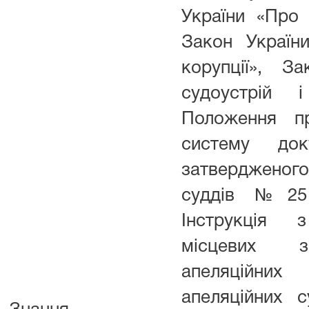
України «Про
Закон Україн
корупції», З
судоустрій і
Положення пр
систему доку
затверджено
суддів №25 в
Інструкція 
місцевих з
апеляційних
апеляційних 