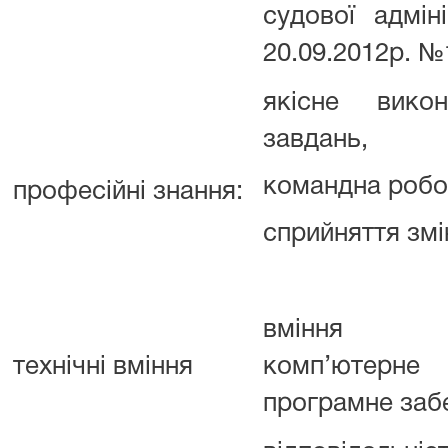
судової адміні
20.09.2012р. №
якісне викон
завдань,
командна робот
професійні знання:
сприйняття змі
вміння ви
технічні вміння
комп’ютерн
програмне заб