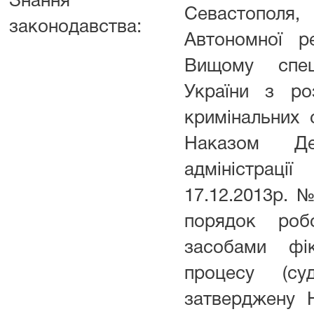
Знання
Севастополя,
законодавства:
Автономної р
Вищому спеці
України з ро
кримінальних 
Наказом Де
адміністра
17.12.2013р. №
порядок роб
засобами фік
процесу (суд
затверджену 