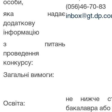
особи,
(056)46-70-83
яка надає
inbox@gt.dp.cou
додаткову
інформацію
з питань
проведення
конкурсу:
Загальні вимоги:
не нижче ст
Освіта:
бакалавра або