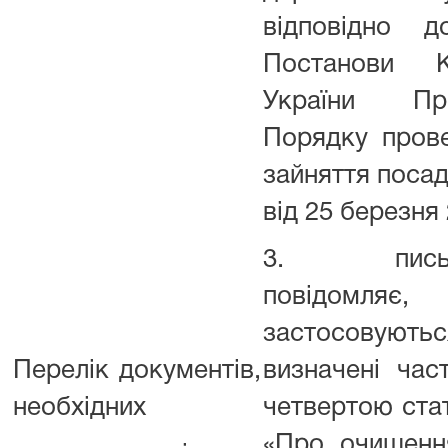
відповідно 
Постанови Ка
України Пр
Порядку пров
зайняття поса
від 25 березня
3. письмов
повідомляє
застосову
Перелік документів,
визначені ча
необхідних
четвертою стат
«Про очищенн