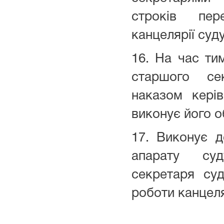
строків пе
канцелярії суду
16. На час тим
старшого се
наказом кері
виконує його о
17. Виконує д
апарату су
секретаря суд
роботи канцеля