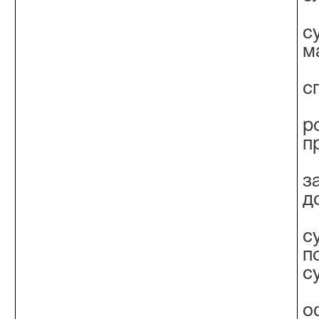
с
м
с
р
п
з
д
с
п
с
о