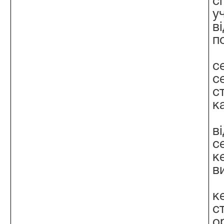
с
у
в
п
с
с
с
к
в
с
к
в
к
с
о