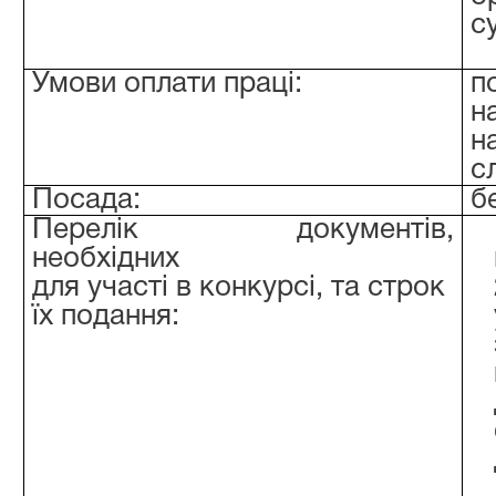
с
Умови оплати праці:
п
н
н
с
Посада:
б
Перелік документів,
необхідних
для участі в конкурсі, та строк
їх подання: