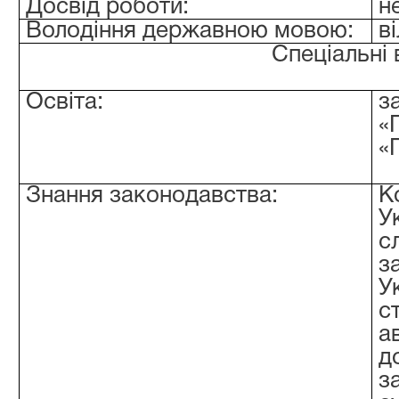
Досвід роботи:
н
Володіння державною мовою:
в
Спеціальні 
Освіта:
«
«
Знання законодавства:
К
У
с
з
У
с
а
д
з