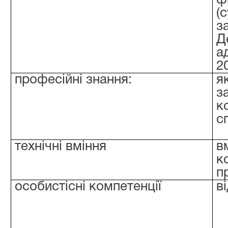
ф
(
з
Д
а
2
професійні знання:
я
з
к
с
технічні вміння
в
к
п
особистісні компетенції
в