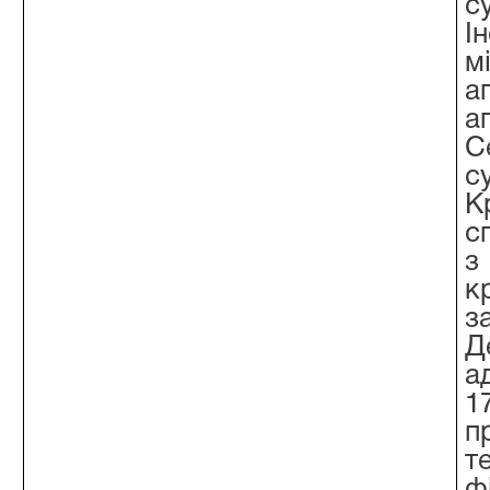
с
І
м
а
а
С
с
с
з
к
з
Д
а
1
п
т