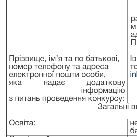
м
а
П
Прізвище, ім’я та по батькові,
І
номер телефону та адреса
т
електронної пошти особи,
i
яка надає додаткову
інформацію
з питань проведення конкурсу:
Загальні в
Освіта:
н
б