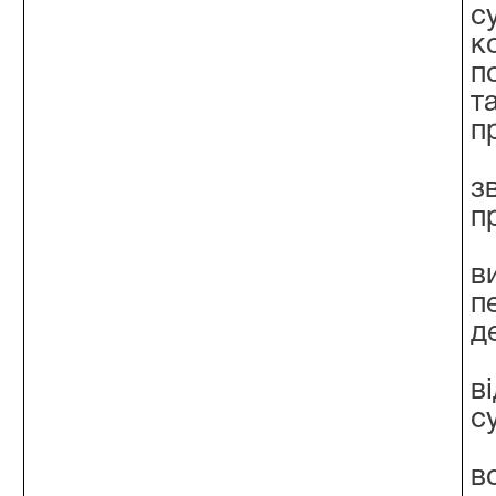
с
к
п
т
п
з
п
в
п
д
в
с
в