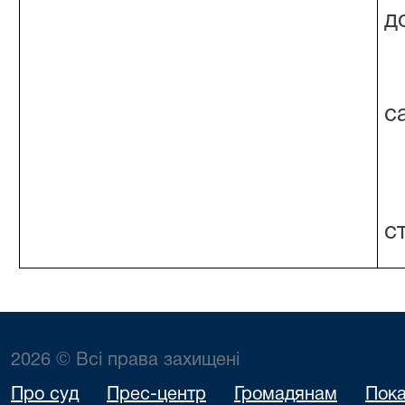
д
с
с
2026 © Всі права захищені
Про суд
Прес-центр
Громадянам
Пока