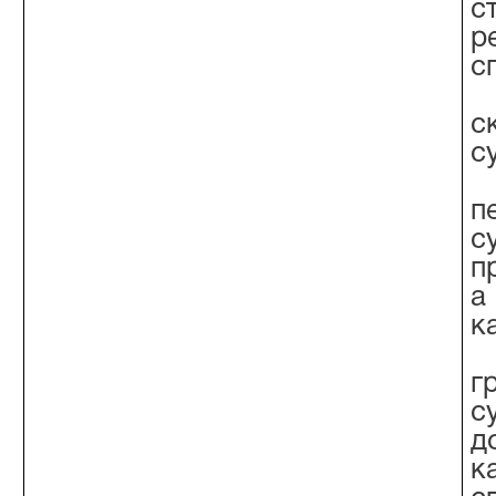
с
р
с
с
с
п
с
п
а
к
г
с
д
к