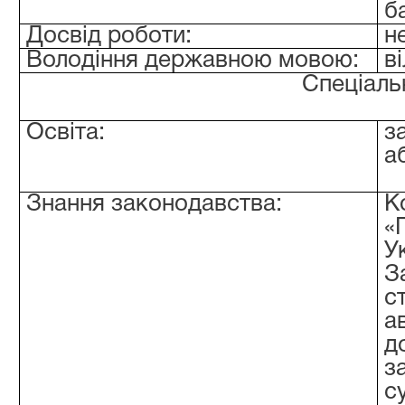
б
Досвід роботи:
н
Володіння державною мовою:
в
Спеціаль
Освіта:
з
а
Знання законодавства:
К
«
У
З
с
а
д
з
с