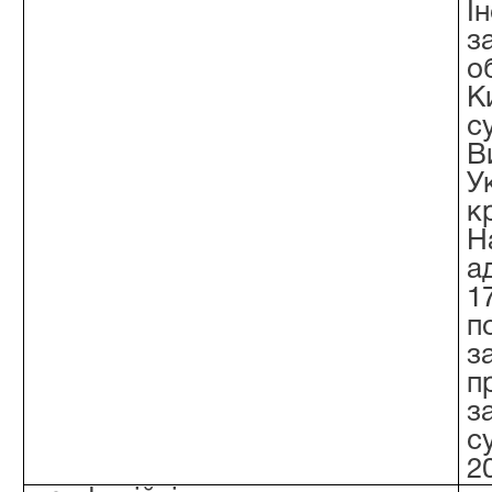
І
з
о
К
с
В
У
к
Н
а
1
п
з
п
з
с
2