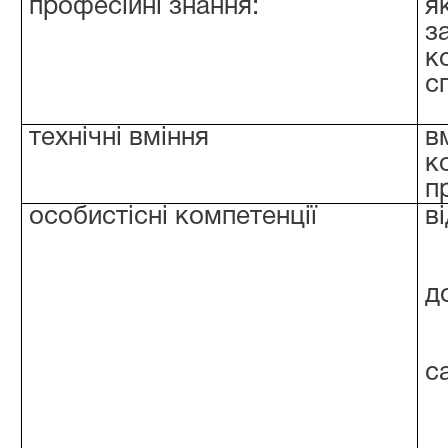
професійні знання:
я
з
к
с
технічні вміння
в
к
п
особистісні компетенції
в
д
с