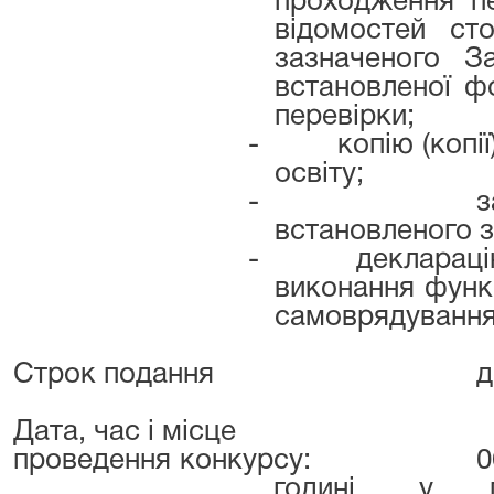
проходження п
відомостей ст
зазначеного З
встановленої ф
перевірки;
-
копію (копі
освіту;
-
з
встановленого з
-
деклараці
виконання функ
самоврядування,
Строк подання
д
Дата, час і місце
проведення конкурсу:
0
годині, у п