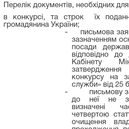
Перелік документів, необхідних для
в конкурсі, та строк
їх поданн
громадянина України;
-
письмова заяв
зазначенням осн
посади держа
відповідно до
Кабінету Мі
затвердженн
конкурсу на з
служби» від 25 
-
письмову з
до неї не за
визначені ч
четвертою стат
очищення вла