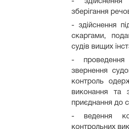
- здійснення
зберігання речо
- здійснення пі
скаргами, под
судів вищих інст
- проведення
звернення судо
контроль одер
виконання та 
приєднання до с
- ведення ко
контрольних ви