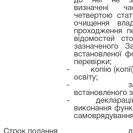
до неї не за
визначені ч
четвертою стат
очищення вла
проходження п
відомостей ст
зазначеного З
встановленої ф
перевірки;
-
копію (копі
освіту;
-
з
встановленого з
-
деклараці
виконання функ
самоврядування,
Строк подання
д