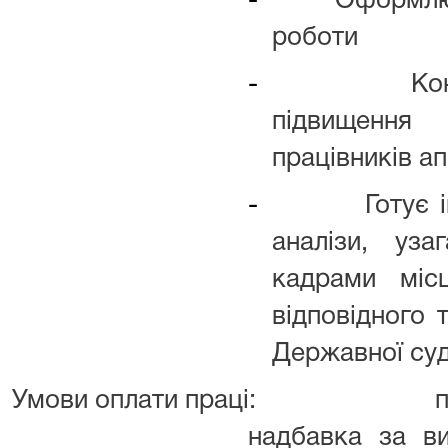
-
Оформлює
роботи
-
Ко
підвищення 
працівників а
-
Готує 
аналізи, уз
кадрами міс
відповідного 
Державної суд
Умови оплати праці:
п
надбавка за ви