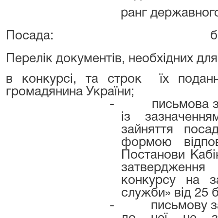
ранг державног
Посада:
б
Перелік документів, необхідних для
в конкурсі, та строк
їх поданн
громадянина України;
-
письмова з
із зазначенн
зайняття поса
формою відпо
Постанови Кабін
затвердженн
конкурсу на з
служби» від 25 
-
письмову з