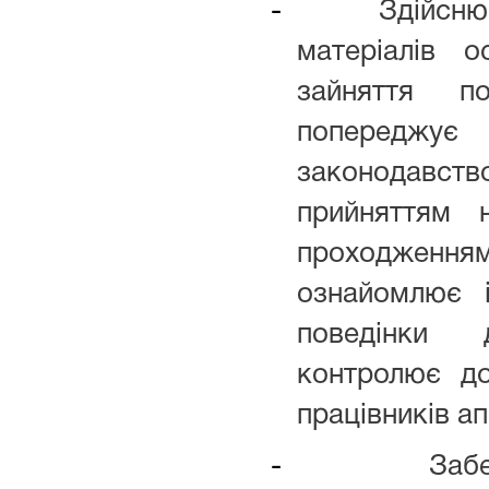
-
Здійсню
матеріалів о
зайняття п
попереджує
законодавств
прийняттям 
проходженн
ознайомлює 
поведінки 
контролює до
працівників ап
-
Забе