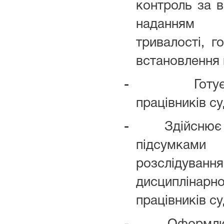
контроль за 
наданням в
тривалості, г
встановлення 
-
Готу
працівників су
-
Здійснює
підсумками 
розслідуванн
дисциплін
працівників су