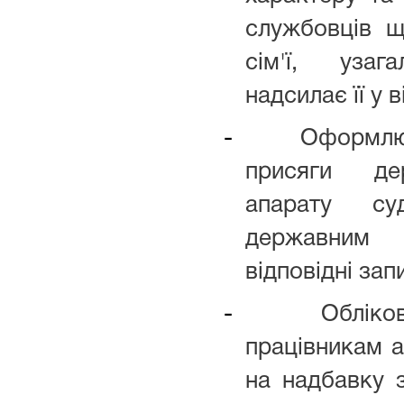
службовців щ
сім'ї, уза
надсилає її у в
-
Оформлює
присяги де
апарату су
державним 
відповідні за
-
Обліко
працівникам а
на надбавку з