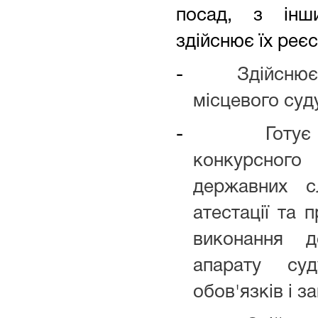
посад, з інш
здійснює їх реє
-
Здійснює
місцевого суд
-
Готує
конкурсног
державних с
атестації та 
виконання д
апарату су
обов'язків і з