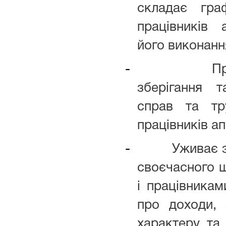
складає гра
працівників 
його виконанн
-
Пр
зберігання 
справ та тр
працівників ап
-
Уживає 
своєчасного 
і працівникам
про доходи, 
характеру та