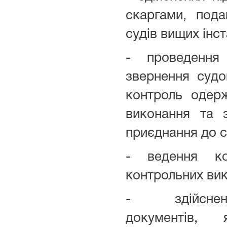
скаргами, под
судів вищих інст
- проведення
звернення судо
контроль одер
виконання та 
приєднання до с
- ведення ко
контрольних ви
-
здійсн
документів,