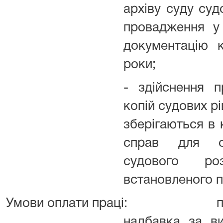
архіву суду суд
провадження у
документацію к
роки;
- здійснення 
копій судових рі
зберігаються в 
справ для оз
судового ро
встановленого п
Умови оплати праці:
п
надбавка за ви