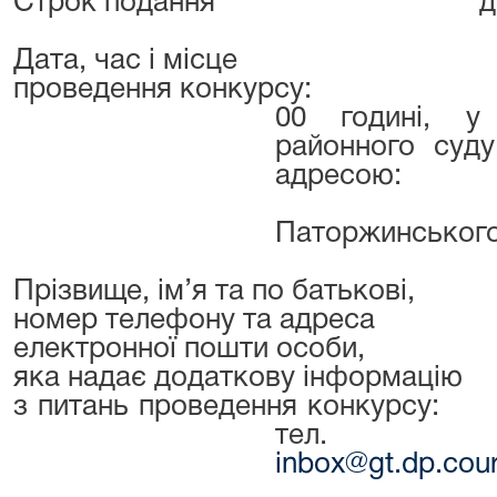
Строк подання
д
Дата, час і місце
проведення конкурсу:
1
00 годині, у
районного суду
адресою:
Паторжинського
Прізвище, ім’я та по батькові,
номер телефону та адреса
електронної пошти особи,
яка надає додаткову інформацію
з питань проведення конкурсу:
тел. (0
inbox
@
gt
.
dp
.
cour