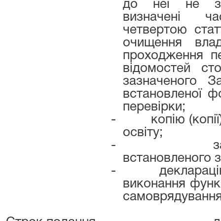
до неї не за
визначені ч
четвертою стат
очищення вла
проходження п
відомостей ст
зазначеного З
встановленої ф
перевірки;
-
копію (копі
освіту;
-
з
встановленого з
-
деклараці
виконання функ
самоврядування,