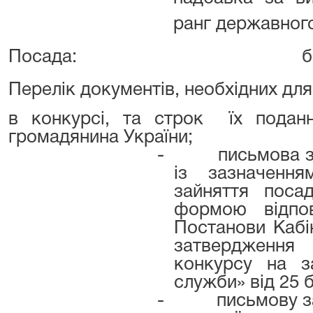
ранг державног
Посада:
б
Перелік документів, необхідних для
в конкурсі, та строк
їх поданн
громадянина України;
-
письмова з
із зазначенн
зайняття поса
формою відпо
Постанови Кабін
затвердженн
конкурсу на з
служби» від 25 
-
письмову з