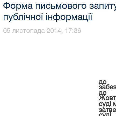
Форма письмового запиту
публічної інформації
05 листопада 2014, 17:36
до
забе
до п
Жовт
суді 
затв
суді