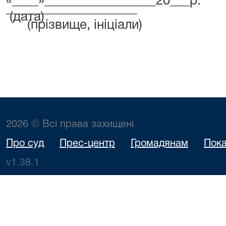
«____»_________________20___р.
____________________
(дата)
(прізвище, ініціали)
2026 © Всі права захищені
Про суд
Прес-центр
Громадянам
Пока
v1.38.1