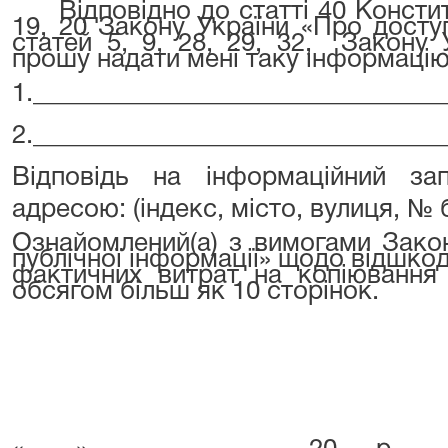
Відповідно до статті 40 Конститу
19, 20 Закону України «Про доступ
статей 5, 9, 28, 29, 32,
Закону 
прошу надати мені таку інформацію
1._______________________________
2._______________________________
Відповідь на інформаційний з
адресою:
(індекс, місто, вулиця, №
Ознайомлений(а) з вимогами Зако
публічної інформації» щодо відшко
фактичних витрат на копіювання 
обсягом більш як 10 сторінок.