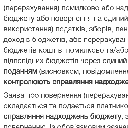
(перерахування) помилково або над
бюджету або повернення на єдиний 
використання) податків, зборів, пен
доходів бюджетів, або перерахуван
бюджетів коштів, помилково та/або
відповідних бюджетів через єдиний
поданням
(висновком, повідомленн
контролюють справляння надходж
Заява про повернення (перерахува
складається та подається платник
справляння надходжень бюджету
, 
поверненню, із обов’язковим зазна