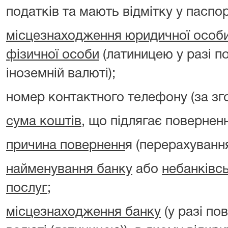
податків та мають відмітку у паспорт
місцезнаходження юридичної особ
фізичної особи
(латиницею у разі п
іноземній валюті);
номер контактного телефону (за зг
сума коштів
, що підлягає повернен
причина поверненн
я (перерахуванн
найменування банку
або
небанківс
послуг
;
місцезнаходження банку
(у разі по