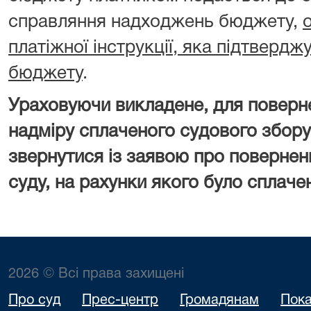
справляння надходжень бюджету,
платіжної інструкції, яка підтверд
бюджету
.
Ураховуючи викладене, для поверн
надміру сплаченого судового збору
звернутися із заявою про повернен
суду, на рахунки якого було сплаче
2026 © Всі права захищені
Про суд
Прес-центр
Громадянам
Пока