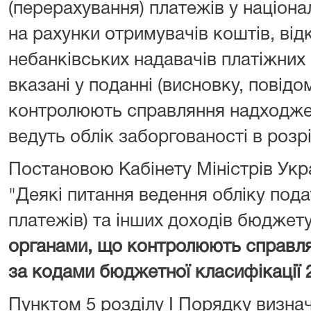
(перерахування) платежів у націона
на рахунки отримувачів коштів, від
небанківських надавачів платіжних 
вказані у поданні (висновку, повідо
контролюють справляння надходжен
ведуть облік заборгованості в розрі
Постановою Кабінету Міністрів Укра
"Деякі питання ведення обліку подат
платежів) та інших доходів бюджет
органами, що контролюють справл
за кодами бюджетної класифікації 
Пунктом 5 розділу I Порядку визна